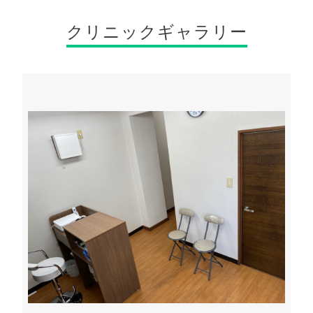
治療が必要な場合は、症状に合わせた的確な
可欠となります。

お薬を速やかに処方することが可能です。

当クリニックは中野でのED治療に力を入れ、
クリニックギャラリー
プライバシーが守られた空間で、安心して必
根本的な原因にアプローチする丁寧な問診を
要なサポートを受けられます。
行ってきました。

2026/06/15
血流の改善を促す適切なお薬を処方すること
最新情報
も可能です。

少しでも緊張をほぐしていただけるよう、専
他人に打ち明けにくい身体のデリケートな不
門スタッフが分かりやすい言葉で説明を行い
調は、専門的な医療で改善を見込める場合が
ます。

あります。

お薬の飲み合わせや副作用のリスクについて
当クリニックは、患者様の心身の負担を和ら
も事前にしっかりと確認し、安全性を最優先
げるための診療を実施中です。

に確保いたしました。

当院ではEDの治療に関する最新の知見を取り
充実した体制のもと、皆様の健康維持に貢献
入れ、安全で安心できるサポート体制を構築
いたします。
いたしました。

完全個室での対応など、プライバシーを厳重
に守るための準備を整えております。

一人ひとりの体質や持病を考慮し、最も適し
たお薬を処方することが可能です。

精神的なハードルを下げ、いつでも気軽に頼
れる医療環境をご用意しています。