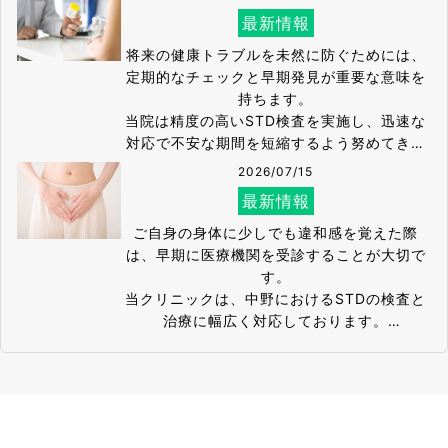
最新情報
将来の健康トラブルを未然に防ぐためには、
定期的なチェックと早期発見が重要な意味を
持ちます。

当院は精度の高いSTD検査を実施し、迅速な
対応で不安な期間を短縮するよう努めてきま
した。

2026/07/15
当クリニックでは、結果の通知からその後の
最新情報
治療までを一貫してフォローすることが可能
です。

ご自身の身体に少しでも違和感を覚えた際
万が一の際にも、専門知識を持つスタッフが
は、早期に医療機関を受診することが大切で
しっかりと寄り添い、丁寧な医療対応を提供
す。

いたします。

当クリニックは、中野におけるSTDの検査と
誰にも知られずに受診できるよう、細やかな
治療に幅広く対応しております。

配慮を徹底した院内環境が特徴です。

匿名受診や痛みへの配慮により、患者様の心
2026/06/25
安心できる安全な環境のもと、信頼の医療体
理的負担を和らげる取り組みが特長です。

最新情報
制を整えております。
各種感染症に対する迅速かつ正確な診断を行
い、適切なガイドラインに沿った治療計画を
心身のバランスが大きく影響する複雑なお悩
立案いたしました。

みには、リラックスして話せる医療環境が不