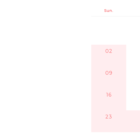
Sun.
02
09
16
23