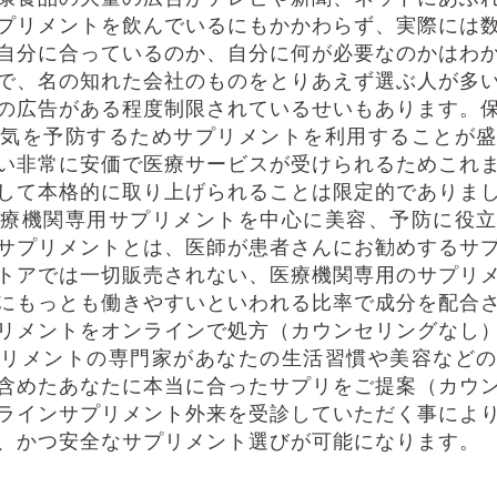
プリメントを飲んでいるにもかかわらず、実際には
自分に合っているのか、自分に何が必要なのかはわ
で、名の知れた会社のものをとりあえず選ぶ人が多
の広告がある程度制限されているせいもあります。
気を予防するためサプリメントを利用することが
い非常に安価で医療サービスが受けられるためこれ
して本格的に取り上げられることは限定的でありま
療機関専用サプリメントを中心に美容、予防に役
サプリメントとは、医師が患者さんにお勧めするサ
トアでは一切販売されない、医療機関専用のサプリ
にもっとも働きやすいといわれる比率で成分を配合
リメントをオンラインで処方（カウンセリングなし
リメントの専門家があなたの生活習慣や美容など
含めたあなたに本当に合ったサプリをご提案（カウ
ラインサプリメント外来を受診していただく事によ
、かつ安全なサプリメント選びが可能になります。