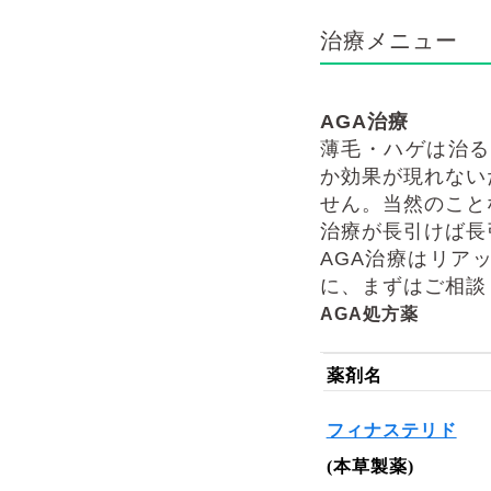
治療メニュー
AGA
治療
薄毛・ハゲは治る
か効果が現れない
せん。当然のこと
治療が長引けば長
AGA
治療はリア
に、まずはご相談
AGA
処方薬
薬剤名
フィナステリド
(
本草製薬
)