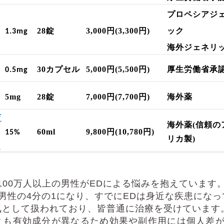
プロペシアジ
28
錠
3,000
円
(3,300
円
)
ック
1.3mg
海外ジェネリ
30
カプセル
5,000
円
(5,500
円
)
厚生労働省承
0.5mg
5
mg
28
錠
7,000
円
(7,700
円
)
海外薬
育
海外薬
(
信頼の
60ml
9,800
円
(10,780
円
)
15%
リカ製
)
ン
100
万人以上の男性が
ED
による悩みを抱えています
男性の
4
分の
1
になり、すでにEDは
身近な疾患になっ
気として扱われており、皆普通に治療を受けています
とも有効成分が異なるため効果や副作用には個人差