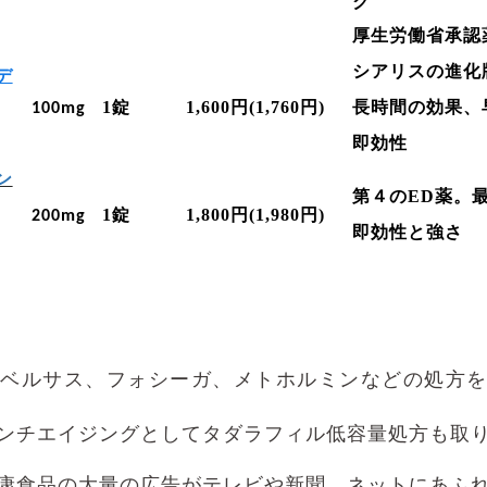
ク
厚生労働省承認
シアリスの進化
デ
1
錠
1,600
円
(
1,760
円
)
長時間の効果、
100mg
即効性
ン
第４の
ED
薬。
1
錠
1,800
円
(1,980
円
)
200mg
即効性と強さ
ベルサス、フォシーガ、メトホルミンなどの処方
ンチエイジングとしてタダラフィル低容量処方も取
康食品の大量の広告がテレビや新聞、ネットにあふ