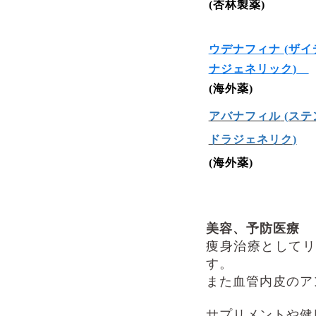
(
杏林製薬
)
ウデナフィナ
(
ザイ
ナジェネリック
)
(
海外薬
)
アバナフィル
(
ステ
ドラジェネリク
)
(
海外薬
)
美容、予防医療
痩身治療としてリ
す。
また血管内皮のア
サプリメントや健