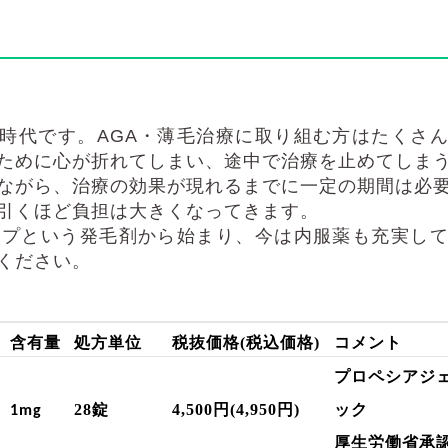
時代です。
AGA
・薄毛治療に取り組む方はたくさ
ために心が折れてしまい、途中で治療を止めてしま
ながら、治療の効果が現れるまでに一定の期間は必
引くほど負担は大きくなってきます。
ップという発毛剤から始まり、今は内服薬も充実し
ください。
含有量
処方単位
税抜価格
(
税込価格
)
コメント
プロペシアジ
28
錠
4,500
円
(4,950
円
)
ック
1mg
厚生労働省承