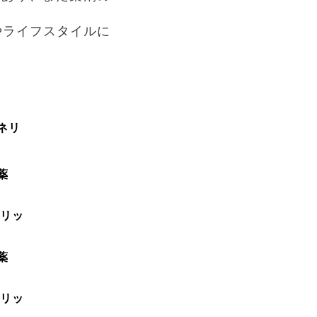
やライフスタイルに
ネリ
薬
リッ
薬
リッ