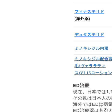
フィナステリド
(
海外薬
)
デュタステリド
ミノキシジル内服
ミノキシジル配合
毛
(
ヴェララティ
ス
)VL15
ローショ
ED
治療
現在、日本では
1,
その数は日本人の
海外ではED
は病
ED
治療薬は各剤