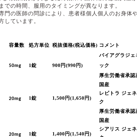
までの時間、服用のタイミングが異なります。
専門の医師の問診により、患者様個人個人のお身体
方しています。
容量数
処方単位
税抜価格
(
税込価格
)
コメント
バイアグラジェ
1
錠
900
円
(990
円
)
ック
50mg
厚生労働省承認
国産
レビトラ
ジェネ
1
錠
1,500
円
(1,650
円
)
2
0mg
ク
厚生労働省承認
国産
シアリス
ジェネ
1
錠
1,400
円
(
1,540
円
)
2
0mg