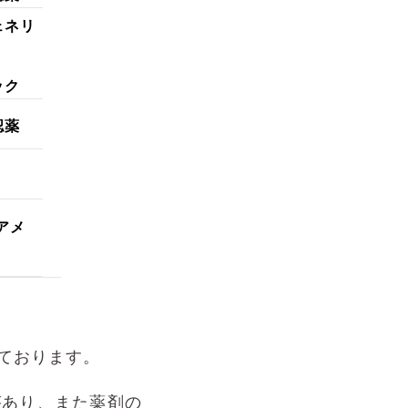
ェネリ
ック
認薬
アメ
。
ております。
。
があり、また薬剤の